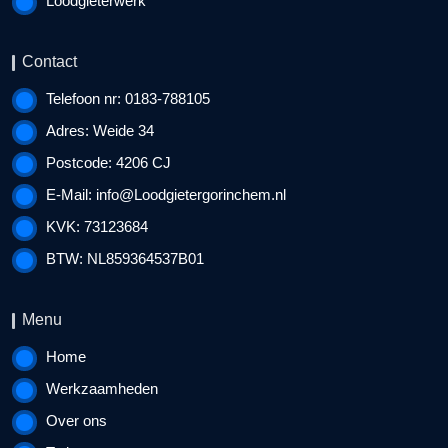
Loodgieterwerk
Contact
Telefoon nr: 0183-788105
Adres: Weide 34
Postcode: 4206 CJ
E-Mail:
info@Loodgietergorinchem.nl
KVK: 73123684
BTW: NL859364537B01
Menu
Home
Werkzaamheden
Over ons