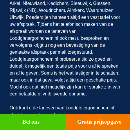
Arkel, Nieuwland, Kedichem, Sleeuwijk, Giessen,
Rijswijk (NB), Woudrichem, Almkerk, Waardhuizen,
Uitwijk, Poederoijen
hanteert altijd een vast tarief voor
uw afspraak. Tijdens het telefonisch maken van de
afspraak worden de tarieven van
Loodgietergorinchem.nl ook met u besproken en
vervolgens krijgt u nog een bevestiging van de
gemaakte afspraak per mail toegestuurd.
Loodgietergorinchem.nl probeert altijd zo goed en
duidelijk mogelijk een totale prijs voor u af te spreken
en af te geven. Soms is het wat lastiger in te schatten,
maar ook in dat geval volgt altijd een geschatte prijs.
Mocht ook dat niet mogelijk zijn kan er sprake zijn van
een betaalde of vrijblijvende opname.
Ook kunt u de tarieven van Loodgietergorinchem.nl
altijd terugvinden op de
tarievenpagina
.
Bel ons
Gratis prijsopgave
Loodgietergorinchem.nl
maakt graag transparante